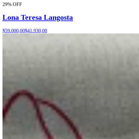
29% OFF
Lona Teresa Langosta
$59.000,00
$41.930,00